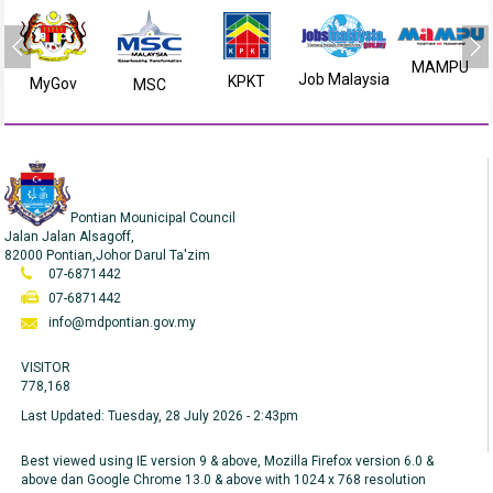
MAMPU
Job Malaysia
KPKT
MyGov
MSC
Pontian Mounicipal Council
Jalan Jalan Alsagoff,
82000 Pontian,Johor Darul Ta'zim
07-6871442
07-6871442
info@mdpontian.gov.my
VISITOR
778,168
Last Updated:
Tuesday, 28 July 2026 - 2:43pm
Best viewed using IE version 9 & above, Mozilla Firefox version 6.0 &
above dan Google Chrome 13.0 & above with 1024 x 768 resolution