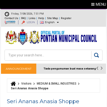
MENU
Friday, 7/08/2026, 7:51 PM
Contact Us
FAQ
Links
Help
Site Map
Register
LOGIN
English
Feedback
Directory
Search
Search form
ANNOUNCEMENT
Tiada pengumuman buat masa sekarang
Visitors
MEDIUM & SMALL INDUSTRIES
You are here
Seri Ananas Anasia Shoppe
Seri Ananas Anasia Shoppe