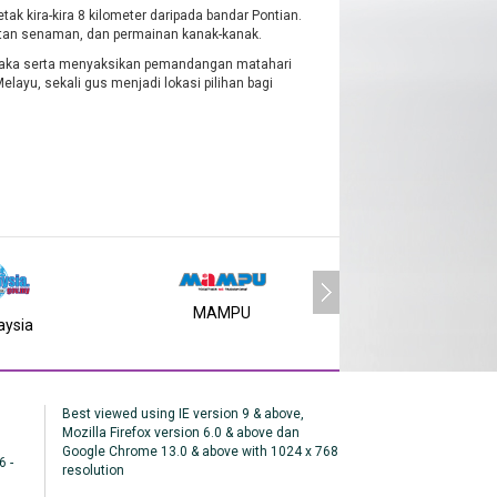
k kira-kira 8 kilometer daripada bandar Pontian.
latan senaman, dan permainan kanak-kanak.
Melaka serta menyaksikan pemandangan matahari
elayu, sekali gus menjadi lokasi pilihan bagi
MAMPU
aysia
MY SMS
Best viewed using IE version 9 & above,
Mozilla Firefox version 6.0 & above dan
Google Chrome 13.0 & above with 1024 x 768
6 -
resolution