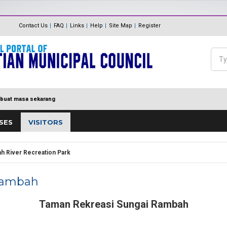
The Internal Audit Unit
Unit One Stop Centre (OSC)
Contact Us
FAQ
Links
Help
Site Map
Register
Panduan Eksa
MDP MENUJU EKSA
Feedback
Polisi Pengurusan hadiah, T
Sea
Directory
keraian
Se
buat masa sekarang
SES
VISITORS
h River Recreation Park
Rambah
Taman Rekreasi Sungai Rambah