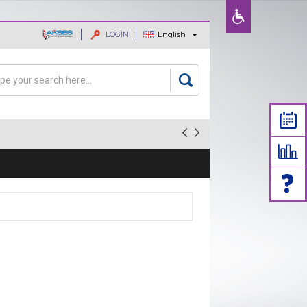
LOGIN
English
ajaan dan
rch
arch form