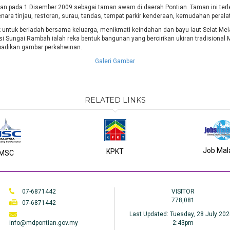
 pada 1 Disember 2009 sebagai taman awam di daerah Pontian. Taman ini terleta
enara tinjau, restoran, surau, tandas, tempat parkir kenderaan, kemudahan pera
duk untuk beriadah bersama keluarga, menikmati keindahan dan bayu laut Selat 
si Sungai Rambah ialah reka bentuk bangunan yang bercirikan ukiran tradisional M
adikan gambar perkahwinan.
Galeri Gambar
RELATED LINKS
Job Mal
KPKT
MSC
07-6871442
VISITOR
778,081
07-6871442
Last Updated:
Tuesday, 28 July 202
info@mdpontian.gov.my
2:43pm