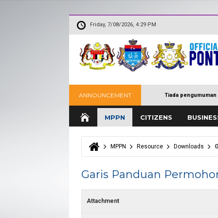
Friday, 7/08/2026, 4:29 PM
ANNOUNCEMENT
Tiada pengumuman 
MPPN
CITIZENS
BUSINES
MPPN
Resource
Downloads
G
You are here
Garis Panduan Permohona
Attachment