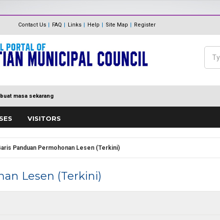
The Internal Audit Unit
Unit One Stop Centre (OSC)
Contact Us
FAQ
Links
Help
Site Map
Register
Panduan Eksa
MDP MENUJU EKSA
Feedback
Polisi Pengurusan hadiah, T
Sea
Directory
keraian
Se
buat masa sekarang
SES
VISITORS
aris Panduan Permohonan Lesen (Terkini)
n Lesen (Terkini)