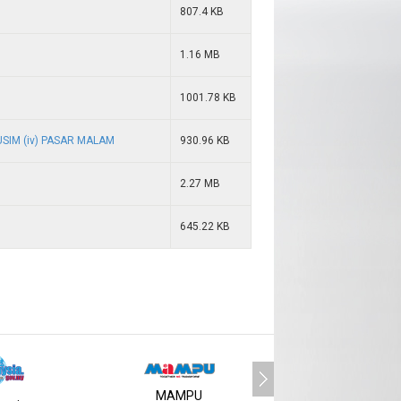
807.4 KB
1.16 MB
1001.78 KB
SIM (iv) PASAR MALAM
930.96 KB
2.27 MB
645.22 KB
MAMPU