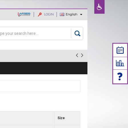
LOGIN
English
ajaan dan
rch
arch form
Size