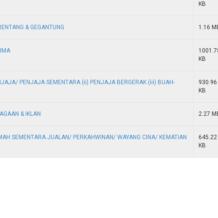
KB
RENTANG & GEGANTUNG
1.16 M
LIMA
1001.7
KB
AJA/ PENJAJA SEMENTARA (ii) PENJAJA BERGERAK (iii) BUAH-
930.96
KB
AGAAN & IKLAN
2.27 M
MAH SEMENTARA JUALAN/ PERKAHWINAN/ WAYANG CINA/ KEMATIAN
645.22
KB