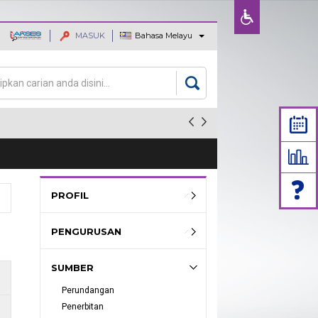
MASUK
Bahasa Melayu
ajaan dan
an
rang carian
PROFIL
PENGURUSAN
SUMBER
Perundangan
Penerbitan