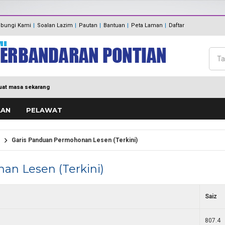
Panduan Eksa
MDP MENUJU EKSA
bungi Kami
Soalan Lazim
Pautan
Bantuan
Peta Laman
Daftar
Polisi Pengurusan hadiah, T
keraian
Maklum Balas
Cari
Direktori
Bo
at masa sekarang
AAN
PELAWAT
g
Garis Panduan Permohonan Lesen (Terkini)
n Lesen (Terkini)
Saiz
807.4