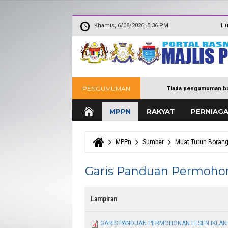
Khamis, 6/08/2026, 5:36 PM
Hu
PENGUMUMAN
Tiada pengumuman bu
MPPN
RAKYAT
PERNIAG
MPPn
Sumber
Muat Turun Boran
Anda di sini
Garis Panduan Permohona
Lampiran
GARIS PANDUAN PERMOHONAN LESEN IKLAN