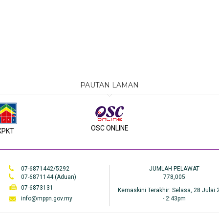
PAUTAN LAMAN
OSC ONLINE
KPKT
07-6871442/5292
JUMLAH PELAWAT
07-6871144 (Aduan)
778,005
07-6873131
Kemaskini Terakhir:
Selasa, 28 Julai
info@mppn.gov.my
- 2:43pm