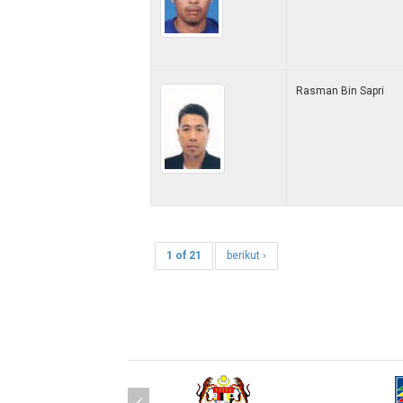
Rasman Bin Sapri
1 of 21
berikut ›