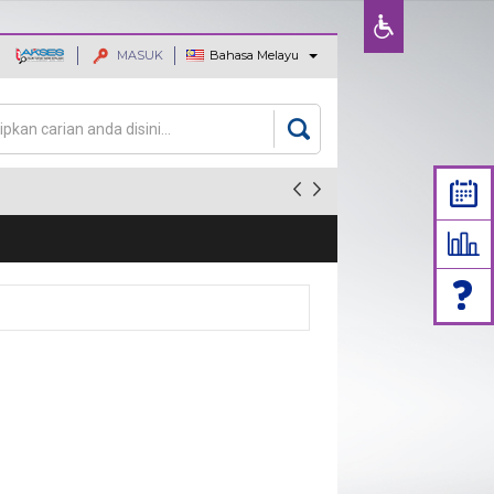
MASUK
Bahasa Melayu
ajaan dan
an
rang carian