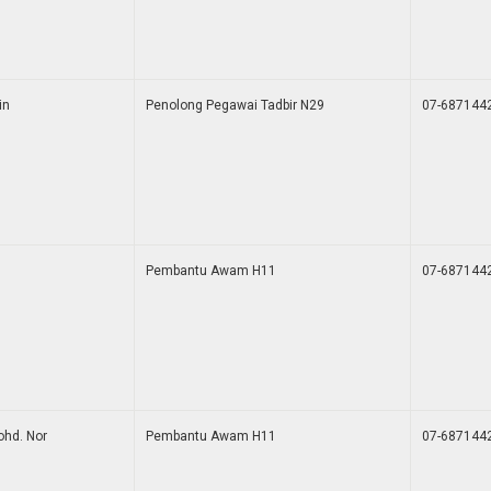
in
Penolong Pegawai Tadbir N29
07-687144
Pembantu Awam H11
07-687144
ohd. Nor
Pembantu Awam H11
07-687144