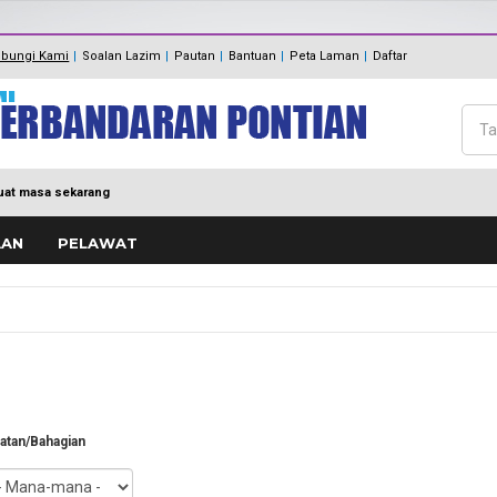
Panduan Eksa
MDP MENUJU EKSA
bungi Kami
Soalan Lazim
Pautan
Bantuan
Peta Laman
Daftar
Polisi Pengurusan hadiah, T
keraian
Maklum Balas
Cari
Direktori
Bo
at masa sekarang
AAN
PELAWAT
atan/Bahagian