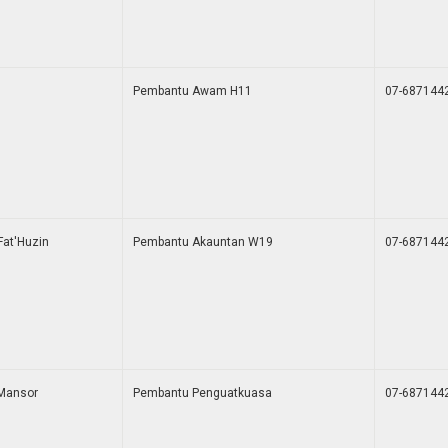
Pembantu Awam H11
07-687144
 Fat'Huzin
Pembantu Akauntan W19
07-687144
Mansor
Pembantu Penguatkuasa
07-687144