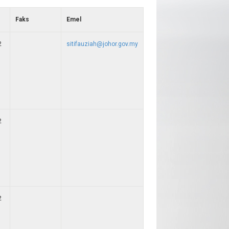
Faks
Emel
2
sitifauziah@johor.gov.my
2
2