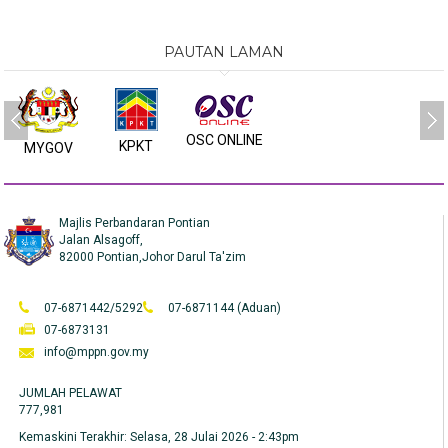
PAUTAN LAMAN
OSC ONLINE
KPKT
MYGOV
Majlis Perbandaran Pontian
Jalan Alsagoff,
82000 Pontian,Johor Darul Ta'zim
07-6871442/5292
07-6871144 (Aduan)
07-6873131
info@mppn.gov.my
JUMLAH PELAWAT
777,981
Kemaskini Terakhir:
Selasa, 28 Julai 2026 - 2:43pm