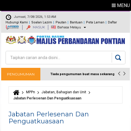
MENU
Jumaat, 7/08/2026, 1:53 AM
Hubungi Kami
Soalan Lazim
Pautan
Bantuan
Peta Laman
Daftar
MASUK
Bahasa Melayu
Maklum Balas
Direktori
Carian
Borang carian
PENGUMUMAN
Tiada pengumuman buat masa sekarang
MPPn
Jabatan, Bahagian dan Unit
Anda di sini
Jabatan Perlesenan Dan Penguatkuasaan
Jabatan Perlesenan Dan
Penguatkuasaan