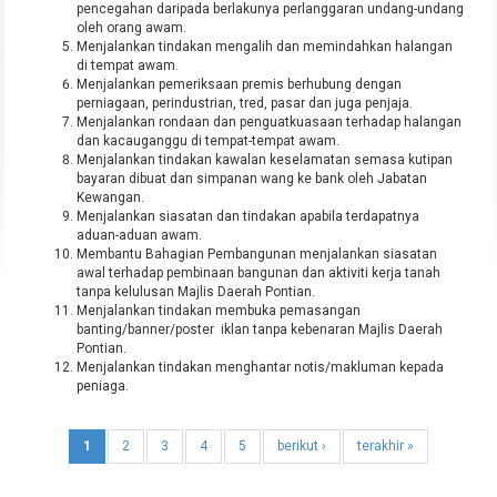
pencegahan daripada berlakunya perlanggaran undang-undang
oleh orang awam.
Menjalankan tindakan mengalih dan memindahkan halangan
di tempat awam.
Menjalankan pemeriksaan premis berhubung dengan
perniagaan, perindustrian, tred, pasar dan juga penjaja.
Menjalankan rondaan dan penguatkuasaan terhadap halangan
dan kacauganggu di tempat-tempat awam.
Menjalankan tindakan kawalan keselamatan semasa kutipan
bayaran dibuat dan simpanan wang ke bank oleh Jabatan
Kewangan.
Menjalankan siasatan dan tindakan apabila terdapatnya
aduan-aduan awam.
Membantu Bahagian Pembangunan menjalankan siasatan
awal terhadap pembinaan bangunan dan aktiviti kerja tanah
tanpa kelulusan Majlis Daerah Pontian.
Menjalankan tindakan membuka pemasangan
banting/banner/poster iklan tanpa kebenaran Majlis Daerah
Pontian.
Menjalankan tindakan menghantar notis/makluman kepada
peniaga.
1
2
3
4
5
berikut ›
terakhir »