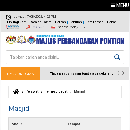
MENU
Jumaat, 7/08/2026, 4:22 PM
Hubungi Kami
Soalan Lazim
Pautan
Bantuan
Peta Laman
Daftar
MASUK
Bahasa Melayu
Maklum Balas
Direktori
Carian
Borang carian
PENGUMUMAN
Tiada pengumuman buat masa sekarang
Pelawat
Tempat Ibadat
Masjid
Anda di sini
Masjid
Masjid
Tempat