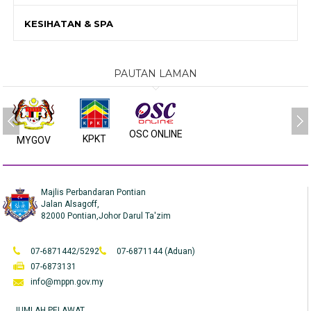
KESIHATAN & SPA
PAUTAN LAMAN
OSC ONLINE
KPKT
MYGOV
Majlis Perbandaran Pontian
Jalan Alsagoff,
82000 Pontian,Johor Darul Ta'zim
07-6871442/5292
07-6871144 (Aduan)
07-6873131
info@mppn.gov.my
JUMLAH PELAWAT