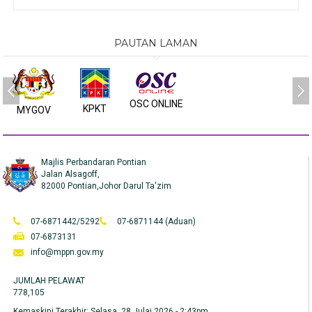
PAUTAN LAMAN
OSC ONLINE
KPKT
MYGOV
Majlis Perbandaran Pontian
Jalan Alsagoff,
82000 Pontian,Johor Darul Ta'zim
07-6871442/5292
07-6871144 (Aduan)
07-6873131
info@mppn.gov.my
JUMLAH PELAWAT
778,105
Kemaskini Terakhir:
Selasa, 28 Julai 2026 - 2:43pm