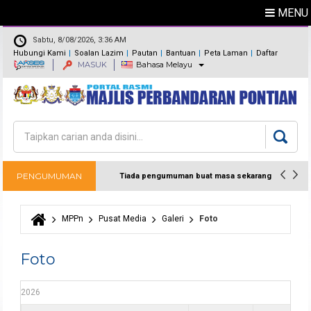
MENU
Sabtu, 8/08/2026, 3:36 AM
Hubungi Kami
Soalan Lazim
Pautan
Bantuan
Peta Laman
Daftar
MASUK
Bahasa Melayu
Maklum Balas
Direktori
Carian
Borang carian
PENGUMUMAN
Tiada pengumuman buat masa sekarang
MPPn
Pusat Media
Galeri
Foto
Anda di sini
Foto
2026