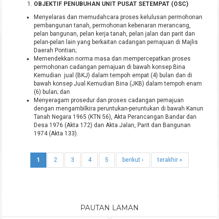
OBJEKTIF PENUBUHAN UNIT PUSAT SETEMPAT (OSC)
Menyelaras dan memudahcara proses kelulusan permohonan
pembangunan tanah, permohonan kebenaran merancang,
pelan bangunan, pelan kerja tanah, pelan jalan dan parit dan
pelan-pelan lain yang berkaitan cadangan pemajuan di Majlis
Daerah Pontian;
Memendekkan norma masa dan mempercepatkan proses
permohonan cadangan pemajuan di bawah konsep Bina
Kemudian jual (BKJ) dalam tempoh empat (4) bulan dan di
bawah konsep Jual Kemudian Bina (JKB) dalam tempoh enam
(6) bulan; dan
Menyeragam prosedur dan proses cadangan pemajuan
dengan mengambilkira peruntukan-peruntukan di bawah Kanun
Tanah Negara 1965 (KTN 56), Akta Perancangan Bandar dan
Desa 1976 (Akta 172) dan Akta Jalan, Parit dan Bangunan
1974 (Akta 133).
1
2
3
4
5
berikut ›
terakhir »
PAUTAN LAMAN