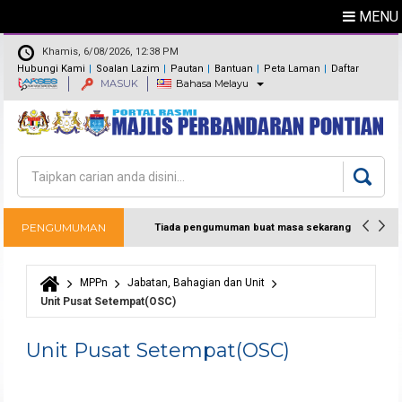
MENU
Khamis, 6/08/2026, 12:38 PM
Hubungi Kami
Soalan Lazim
Pautan
Bantuan
Peta Laman
Daftar
MASUK
Bahasa Melayu
Maklum Balas
Direktori
Carian
Borang carian
PENGUMUMAN
Tiada pengumuman buat masa sekarang
MPPn
Jabatan, Bahagian dan Unit
Anda di sini
Unit Pusat Setempat(OSC)
Unit Pusat Setempat(OSC)