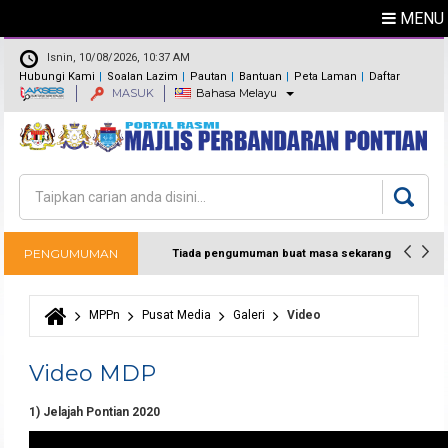
MENU
Isnin, 10/08/2026, 10:37 AM
Hubungi Kami
Soalan Lazim
Pautan
Bantuan
Peta Laman
Daftar
MASUK
Bahasa Melayu
Maklum Balas
Direktori
Carian
Borang carian
PENGUMUMAN
Tiada pengumuman buat masa sekarang
MPPn
Pusat Media
Galeri
Video
Anda di sini
Video MDP
1) Jelajah Pontian 2020