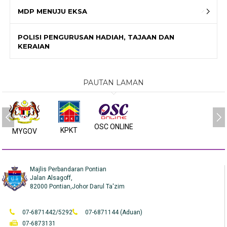
MDP MENUJU EKSA
POLISI PENGURUSAN HADIAH, TAJAAN DAN
KERAIAN
PAUTAN LAMAN
OSC ONLINE
KPKT
MYGOV
Majlis Perbandaran Pontian
Jalan Alsagoff,
82000 Pontian,Johor Darul Ta'zim
07-6871442/5292
07-6871144 (Aduan)
07-6873131