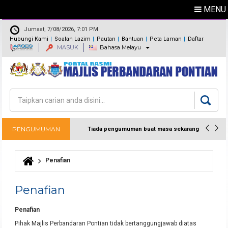
MENU
Jumaat, 7/08/2026, 7:01 PM
Hubungi Kami
Soalan Lazim
Pautan
Bantuan
Peta Laman
Daftar
MASUK
Bahasa Melayu
Maklum Balas
Direktori
Carian
Borang carian
PENGUMUMAN
Tiada pengumuman buat masa sekarang
Penafian
Anda di sini
Penafian
Penafian
Pihak Majlis Perbandaran Pontian tidak bertanggungjawab diatas