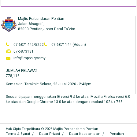
Majlis Perbandaran Pontian
Jalan Alsagoff,
82000 Pontian,Johor Darul Ta'zim
07-6871442/5292
07-6871144 (Aduan)
07-6873131
info@mppn.gov.my
JUMLAH PELAWAT
778,116
Kemaskini Terakhir:
Selasa, 28 Julai 2026 - 2:43pm
Sesuai dipapar menggunakan IE versi 9 & ke atas, Mozilla Firefox versi 6.0
ke atas dan Google Chrome 13.0 ke atas dengan resolusi 1024 x 768
Hak Cipta Terpelihara © 2025 Majlis Perbandaran Pontian
Terma & Syarat
Dasar Privasi
Dasar Keselamatan
Penafian