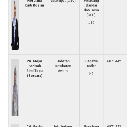
Nordiana
Setempat (OSC)
Peracang
binti Roslan
Bandar
dan Desa
(OSC)
J10
Pn. Mejar
Jabatan
Pegawai
6871442
Sanisah
Kesihatan
Tadbir
Binti Tepu
Awam
N9
(Bersara)
Cik Nazlin
Unit Undang -
Penolong
6871442