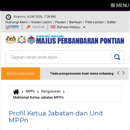
MENU
Khamis, 6/08/2026, 7:38 AM
Hubungi Kami
Soalan Lazim
Pautan
Bantuan
Peta Laman
Daftar
MASUK
Bahasa Melayu
Maklum Balas
Direktori
Carian
Borang carian
PENGUMUMAN
Tiada pengumuman buat masa sekarang
MPPn
Pengurusan
Anda di sini
Maklumat Ketua Jabatan MPPn
Profil Ketua Jabatan dan Unit
MPPn