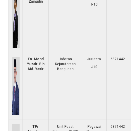
Zainudin
N10
En. Mohd
Jabatan
Jurutera
6871442
Yuzairi Bin
Kejuruteraan
J10
Md. Yasir
Bangunan
TPr
Unit Pusat
Pegawai
6871442