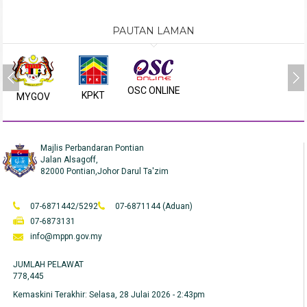
PAUTAN LAMAN
OSC ONLINE
KPKT
MYGOV
Majlis Perbandaran Pontian
Jalan Alsagoff,
82000 Pontian,Johor Darul Ta'zim
07-6871442/5292
07-6871144 (Aduan)
07-6873131
info@mppn.gov.my
JUMLAH PELAWAT
778,445
Kemaskini Terakhir:
Selasa, 28 Julai 2026 - 2:43pm