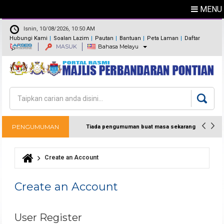
MENU
Isnin, 10/08/2026, 10:50 AM
Hubungi Kami
Soalan Lazim
Pautan
Bantuan
Peta Laman
Daftar
MASUK
Bahasa Melayu
Maklum Balas
Direktori
Carian
Borang carian
PENGUMUMAN
Tiada pengumuman buat masa sekarang
Create an Account
Anda di sini
Create an Account
User Register