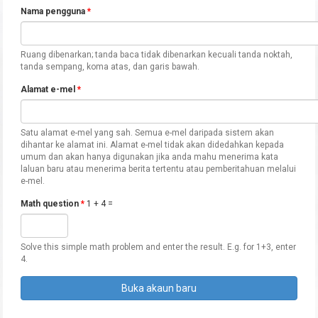
Nama pengguna
*
Ruang dibenarkan; tanda baca tidak dibenarkan kecuali tanda noktah,
tanda sempang, koma atas, dan garis bawah.
Alamat e-mel
*
Satu alamat e-mel yang sah. Semua e-mel daripada sistem akan
dihantar ke alamat ini. Alamat e-mel tidak akan didedahkan kepada
umum dan akan hanya digunakan jika anda mahu menerima kata
laluan baru atau menerima berita tertentu atau pemberitahuan melalui
e-mel.
Math question
*
1 + 4 =
Solve this simple math problem and enter the result. E.g. for 1+3, enter
4.