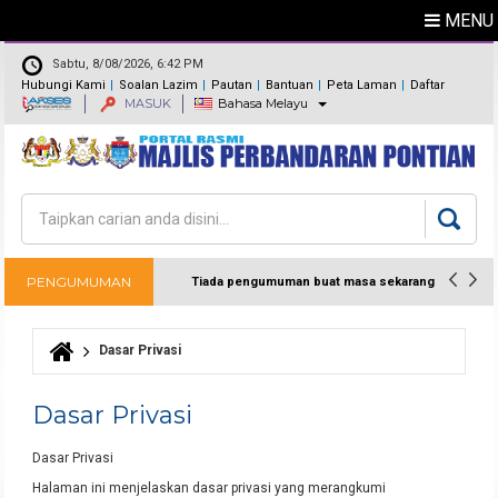
MENU
Sabtu, 8/08/2026, 6:42 PM
Hubungi Kami
Soalan Lazim
Pautan
Bantuan
Peta Laman
Daftar
MASUK
Bahasa Melayu
Maklum Balas
Direktori
Carian
Borang carian
PENGUMUMAN
Tiada pengumuman buat masa sekarang
Dasar Privasi
Anda di sini
Dasar Privasi
Dasar Privasi
Halaman ini menjelaskan dasar privasi yang merangkumi