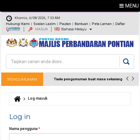
MENU
Khamis, 6/08/2026, 7:53 AM
Hubungi Kami
Soalan Lazim
Pautan
Bantuan
Peta Laman
Daftar
MASUK
Bahasa Melayu
Maklum Balas
Direktori
Carian
Borang carian
PENGUMUMAN
Tiada pengumuman buat masa sekarang
Log masuk
Anda di sini
Log in
Nama pengguna
*