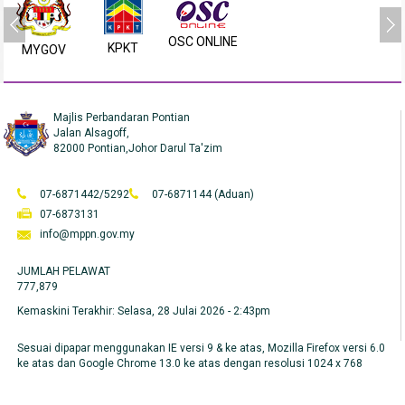
OSC ONLINE
KPKT
MYGOV
Majlis Perbandaran Pontian
Jalan Alsagoff,
82000 Pontian,Johor Darul Ta'zim
07-6871442/5292
07-6871144 (Aduan)
07-6873131
info@mppn.gov.my
JUMLAH PELAWAT
777,879
Kemaskini Terakhir:
Selasa, 28 Julai 2026 - 2:43pm
Sesuai dipapar menggunakan IE versi 9 & ke atas, Mozilla Firefox versi 6.0
ke atas dan Google Chrome 13.0 ke atas dengan resolusi 1024 x 768