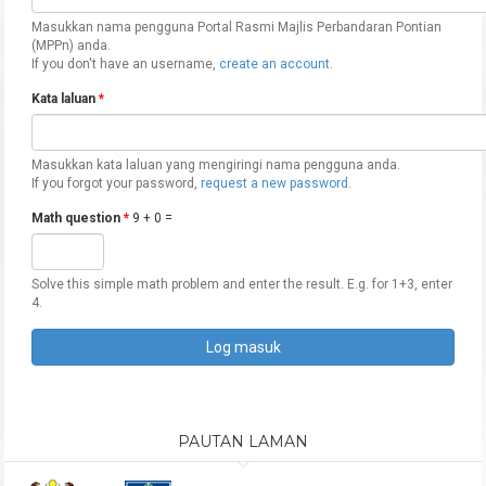
Masukkan nama pengguna Portal Rasmi Majlis Perbandaran Pontian
(MPPn) anda.
If you don't have an username,
create an account
.
Kata laluan
*
Masukkan kata laluan yang mengiringi nama pengguna anda.
If you forgot your password,
request a new password
.
Math question
*
9 + 0 =
Solve this simple math problem and enter the result. E.g. for 1+3, enter
4.
PAUTAN LAMAN